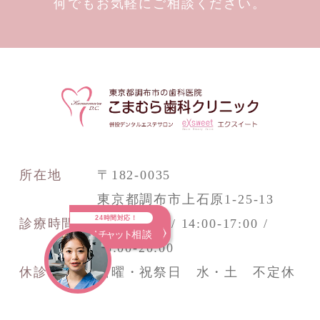
何でもお気軽にご相談ください。
所在地
〒182-0035
東京都調布市上石原1-25-13
24時間対応！
診療時間
9:30-13:00 / 14:00-17:00 /
AI
チャット
相談
18:00-20:00
休診日
日曜・祝祭日 水・土 不定休