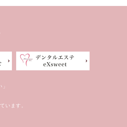
に
い」
けています。